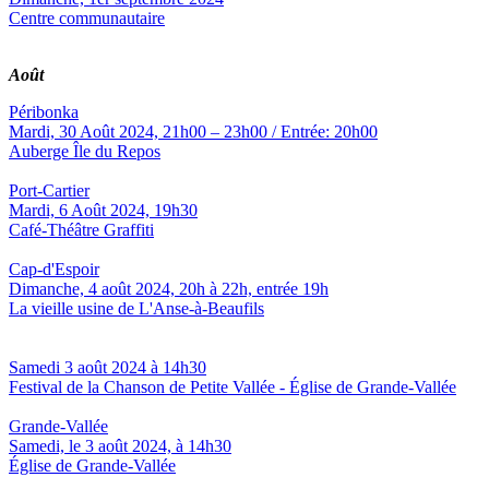
Centre communautaire
Août
Péribonka
Mardi, 30 Août 2024, 21h00 – 23h00 / Entrée: 20h00
Auberge Île du Repos
Port-Cartier
Mardi, 6 Août 2024, 19h30
Café-Théâtre Graffiti
Cap-d'Espoir
Dimanche, 4 août 2024, 20h à 22h, entrée 19h
La vieille usine de L'Anse-à-Beaufils
Samedi 3 août 2024 à 14h30
Festival de la Chanson de Petite Vallée - Église de Grande-Vallée
Grande-Vallée
Samedi, le 3 août 2024, à 14h30
Église de Grande-Vallée