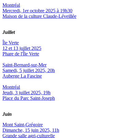
Montréal
Mercredi, 1er octobre 2025 à 19h30
Maison de la culture Claude-Léveillée
Juillet
Île Verte
12 et 13 juillet 2025
Phare de l'Île Verte
Saint-Bernard-sur-Mer
Samedi, 5 juillet 2025, 20h
Auberge La Fascine
Montréal
Jeudi, 3 juillet 2025, 19h
Place du Parc Saint-Joseph
Juin
Mont Saint-Grégoire
Dimanche, 15 juin 2025, 11h
Grande salle agri-culturelle