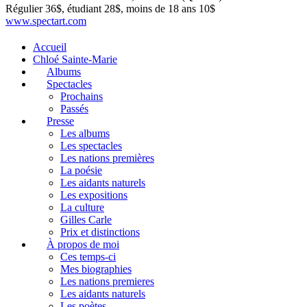
Régulier 36$, étudiant 28$, moins de 18 ans 10$
www.spectart.com
Accueil
Chloé Sainte-Marie
Albums
Spectacles
Prochains
Passés
Presse
Les albums
Les spectacles
Les nations premières
La poésie
Les aidants naturels
Les expositions
La culture
Gilles Carle
Prix et distinctions
À propos de moi
Ces temps-ci
Mes biographies
Les nations premieres
Les aidants naturels
Les poètes