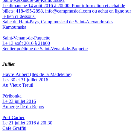
Saint-Alexandre-de-Kamouraska
Le dimanche 14 août 2016 à 20h00. Pour information et achat de
billets: 418-495-2898, info@campmusical.com ou achat en ligne sur
le lien ci-dessous.
Salle du Haut-Pays, Camp musical de Saint-Alexandre-de-
Kamouraska
Saint-Venant-de-Paquette
Le 13 août 2016 à 21h00
Sentier poétique de Saint-Venant-de-Paquette
Juillet
Havre-Aubert (Iles-de-la-Madeleine)
Les 30 et 31 juillet 2016
Au Vieux Treuil
Péribonka
Le 23 juillet 2016
Auberge Île du Repos
Port-Cartier
Le 21 juillet 2016 à 20h30
Cafe Graffiti