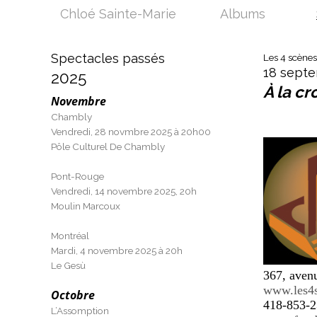
Chloé Sainte-Marie
Albums
Spectacles passés
Les 4 scènes
18 sept
2025
À la cr
Novembre
Chambly
Vendredi, 28 novmbre 2025 à 20h00
Pôle Culturel De Chambly
Pont-Rouge
Vendredi, 14 novembre 2025, 20h
Moulin Marcoux
Montréal
Mardi, 4 novembre 2025 à 20h
Le Gesù
367, aven
www.les4
Octobre
418-853-2
L’Assomption