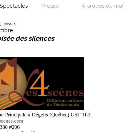
Spectacles
Presse
À propos de moi
, Dégelis
embre
oisée des silences
ue Principale à Dégelis (Québec) G5T 1L3
scenes.com
380 #206