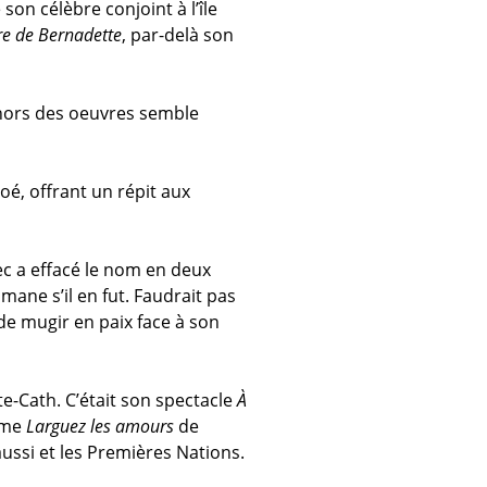
on célèbre conjoint à l’île
re de Bernadette
, par-delà son
e hors des oeuvres semble
oé, offrant un répit aux
ec a effacé le nom en deux
omane s’il en fut. Faudrait pas
 de mugir en paix face à son
te-Cath. C’était son spectacle
À
mme
Larguez les amours
de
aussi et les Premières Nations.