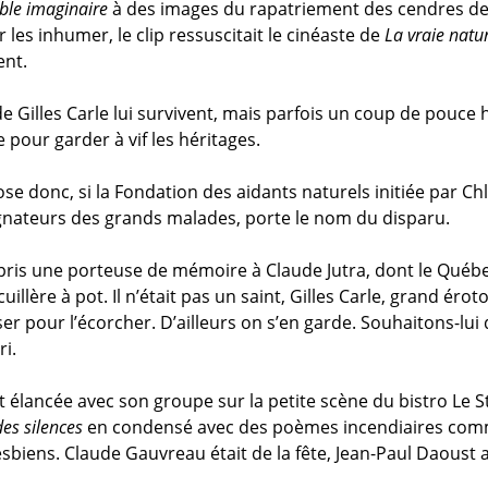
ble imaginaire
à des images du rapatriement des cendres de s
 les inhumer, le clip ressuscitait le cinéaste de
La vraie natu
nt.
de Gilles Carle lui survivent, mais parfois un coup de pouc
 pour garder à vif les héritages.
e donc, si la Fondation des aidants naturels initiée par Chl
ateurs des grands malades, porte le nom du disparu.
 pris une porteuse de mémoire à Claude Jutra, dont le Québ
uillère à pot. Il n’était pas un saint, Gilles Carle, grand érot
er pour l’écorcher. D’ailleurs on s’en garde. Souhaitons-lui
ri.
t élancée avec son groupe sur la petite scène du bistro Le S
des silences
en condensé avec des poèmes incendiaires co
sbiens. Claude Gauvreau était de la fête, Jean-Paul Daoust 