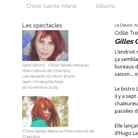
Chloé Sainte-Marie
Albums
Les spectacles
Le Devoir, Ac
Odile Tr
Gilles 
L’endroit 
ça sembla
Saint-Bruno : Chloé Sainte-Marie au
bureaux de
Pôle culturel de Chambly
saison… et
Les Versants du Mont-Bruno
Jean-Christophe Noël
16 novembre 2025
Le bistro 
il y a sep
chaleureus
passées da
Elle lançai
Chloé Sainte-Marie au Pôle culturel de
d’Hugo La
Chambly