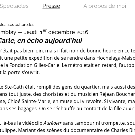
Spectacles
Presse
À propos de moi
tualités culturelles
er
emblay — Jeudi, 1
décembre 2016
Carle, en écho aujourd'hui
n’était pas bien loin, mais il fait noir de bonne heure en ce
it une petite expédition de se rendre dans Hochelaga-Mai
 la Fondation Gilles-Carle. Le métro était en retard, l’auto
 la porte s’ouvrit.
Le Ste-Cath était rempli des gens du quartier, mais aussi de
t ans tout juste, des choristes et du musicien Réjean Bouchar
e, Chloé Sainte-Marie, en muse qui virevolte. Si vivante, m
ns ses bagages. On se réchauffe au contact de la fille aux
t là-bas le vidéoclip
Auréoler
sans tambour ni trompette, sous
tulippe. Mariant des scènes du documentaire de Charles 