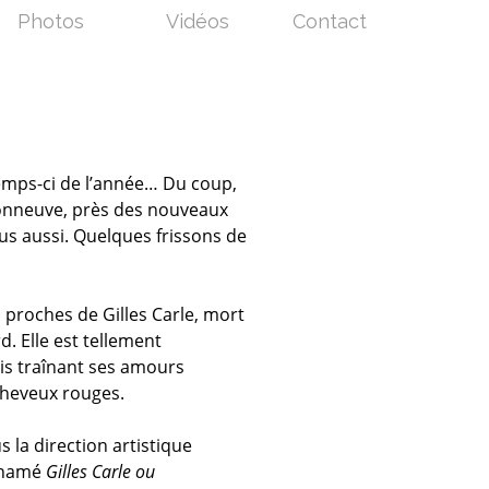
Photos
Vidéos
Contact
 temps-ci de l’année… Du coup,
sonneuve, près des nouveaux
bus aussi. Quelques frissons de
s proches de Gilles Carle, mort
d. Elle est tellement
ais traînant ses amours
 cheveux rouges.
 la direction artistique
Binamé
Gilles Carle ou