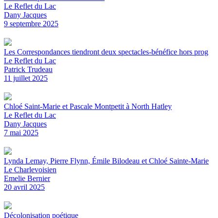
Le Reflet du Lac
Dany Jacques
9 septembre 2025
Les Correspondances tiendront deux spectacles-bénéfice hors prog
Le Reflet du Lac
Patrick Trudeau
11 juillet 2025
Chloé Saint-Marie et Pascale Montpetit à North Hatley
Le Reflet du Lac
Dany Jacques
7 mai 2025
Lynda Lemay, Pierre Flynn, Émile Bilodeau et Chloé Sainte-Marie
Le Charlevoisien
Emelie Bernier
20 avril 2025
Décolonisation poétique