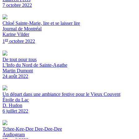
7 octobre 2022
Chloé Sainte-Marie, lire et se laisser lire
Journal de Montréal
Karine Vilder
er
1
octobre 2022
De tout pour tous
L'Info du Nord de Sainte-Agathe
Martin Dumont
24 août 2022
Un départ dans une ambiance festive pour le Vieux Couvent
Étoile du Lac
D. Hudon
6 juillet 2022
Tchee-Kee-Dee Dee-Dee-Dee
Audiogram