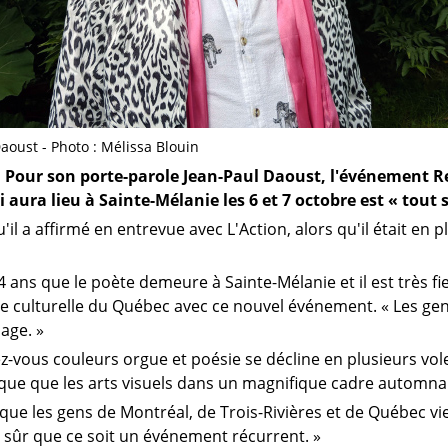
aoust - Photo : Mélissa Blouin
Pour son porte-parole Jean-Paul Daoust, l'événement R
i aura lieu à Sainte-Mélanie les 6 et 7 octobre est « tou
u'il a affirmé en entrevue avec L'Action, alors qu'il était en p
34 ans que le poète demeure à Sainte-Mélanie et il est très f
te culturelle du Québec avec ce nouvel événement. « Les gen
lage. »
-vous couleurs orgue et poésie se décline en plusieurs vole
ique que les arts visuels dans un magnifique cadre automnal
que les gens de Montréal, de Trois-Rivières et de Québec vi
n sûr que ce soit un événement récurrent. »