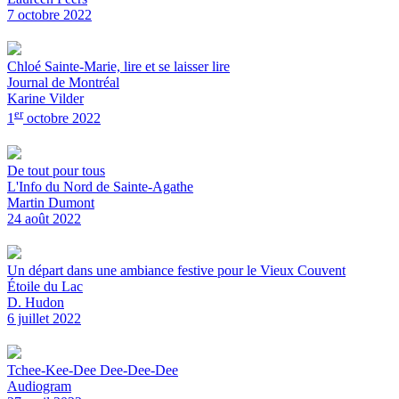
7 octobre 2022
Chloé Sainte-Marie, lire et se laisser lire
Journal de Montréal
Karine Vilder
er
1
octobre 2022
De tout pour tous
L'Info du Nord de Sainte-Agathe
Martin Dumont
24 août 2022
Un départ dans une ambiance festive pour le Vieux Couvent
Étoile du Lac
D. Hudon
6 juillet 2022
Tchee-Kee-Dee Dee-Dee-Dee
Audiogram