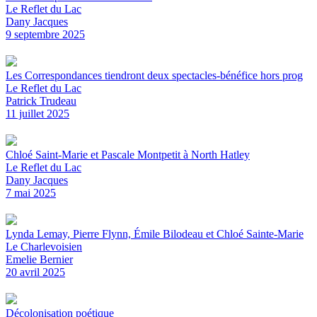
Le Reflet du Lac
Dany Jacques
9 septembre 2025
Les Correspondances tiendront deux spectacles-bénéfice hors prog
Le Reflet du Lac
Patrick Trudeau
11 juillet 2025
Chloé Saint-Marie et Pascale Montpetit à North Hatley
Le Reflet du Lac
Dany Jacques
7 mai 2025
Lynda Lemay, Pierre Flynn, Émile Bilodeau et Chloé Sainte-Marie
Le Charlevoisien
Emelie Bernier
20 avril 2025
Décolonisation poétique