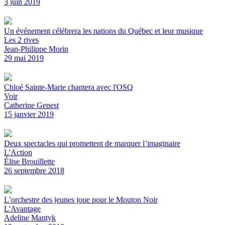
3 juin 2019
Un événement célébrera les nations du Québec et leur musique
Les 2 rives
Jean-Philippe Morin
29 mai 2019
Chloé Sainte-Marie chantera avec l'OSQ
Voir
Catherine Genest
15 janvier 2019
Deux spectacles qui promettent de marquer l’imaginaire
L'Action
Élise Brouillette
26 septembre 2018
L’orchestre des jeunes joue pour le Mouton Noir
L'Avantage
Adeline Mantyk