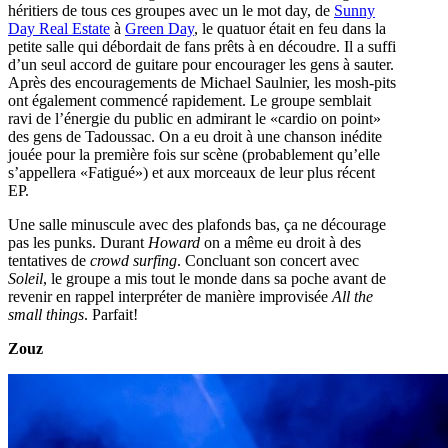
héritiers de tous ces groupes avec un le mot day, de
Sunny
Day Real Estate
à
Green Day
, le quatuor était en feu dans la
petite salle qui débordait de fans prêts à en découdre. Il a suffi
d’un seul accord de guitare pour encourager les gens à sauter.
Après des encouragements de Michael Saulnier, les mosh-pits
ont également commencé rapidement. Le groupe semblait
ravi de l’énergie du public en admirant le «cardio on point»
des gens de Tadoussac. On a eu droit à une chanson inédite
jouée pour la première fois sur scène (probablement qu’elle
s’appellera «Fatigué») et aux morceaux de leur plus récent
EP.
Une salle minuscule avec des plafonds bas, ça ne décourage
pas les punks. Durant
Howard
on a même eu droit à des
tentatives de
crowd surfing
. Concluant son concert avec
Soleil
, le groupe a mis tout le monde dans sa poche avant de
revenir en rappel interpréter de manière improvisée
All the
small things
. Parfait!
Zouz