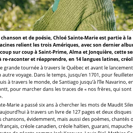
chanson et de poésie, Chloé Sainte-Marie est partie à la
racines relient les trois Amériques, avec son dernier albu
oup sur coup à Saint-Prime, Alma et Jonquière, cette sema
 à re-raconter et réapprendre, en 14 langues latines, créo
te grande tournée à travers le Québec et avant le lancement
un autre voyage. Dans le temps, jusqu’en 1701, pour feuillet
Puis à travers le monde, de Santiago jusqu’à l’île Navarino, 
tt, pour marcher dans les traces de « nos frères, qui sont 
».
te-Marie a passé six ans à chercher les mots de Maudit Silen
ujourd’hui à travers un livre de 127 pages et deux disques t
s chansons, évidemment, mais aussi des poèmes, chantés ou
 français, créole canadien, créole haïtien, guarani, mapu