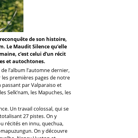
 reconquête de son histoire,
m. Le Maudit Silence qu’elle
ine, c’est celui d’un récit
les et autochtones.
 de l’album l’automne dernier,
er les premières pages de notre
en passant par Valparaiso et
les Selk’nam, les Mapuches, les
ce. Un travail colossal, qui se
otalisant 27 pistes. On y
 récités en innu, quechua,
che-mapuzungun. On y découvre