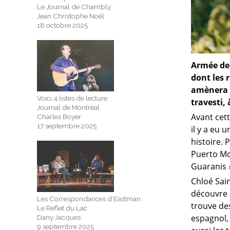
Le Journal de Chambly
Jean Christophe Noël
18 octobre 2025
Armée de 
dont les 
amènera c
Voici 4 listes de lecture
travesti,
Journal de Montréal
Avant cet
Charles Boyer
17 septembre 2025
il y a eu 
histoire. 
Puerto Mon
Guaranis 
Chloé Sain
découvre a
Les Correspondances d’Eastman
trouve de
Le Reflet du Lac
espagnol,
Dany Jacques
9 septembre 2025