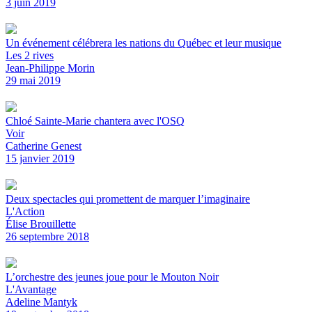
3 juin 2019
Un événement célébrera les nations du Québec et leur musique
Les 2 rives
Jean-Philippe Morin
29 mai 2019
Chloé Sainte-Marie chantera avec l'OSQ
Voir
Catherine Genest
15 janvier 2019
Deux spectacles qui promettent de marquer l’imaginaire
L'Action
Élise Brouillette
26 septembre 2018
L’orchestre des jeunes joue pour le Mouton Noir
L'Avantage
Adeline Mantyk