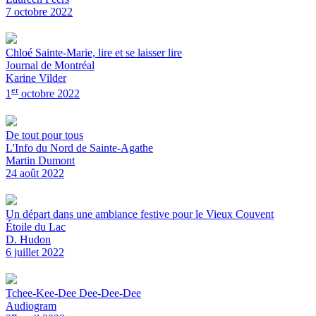
7 octobre 2022
Chloé Sainte-Marie, lire et se laisser lire
Journal de Montréal
Karine Vilder
er
1
octobre 2022
De tout pour tous
L'Info du Nord de Sainte-Agathe
Martin Dumont
24 août 2022
Un départ dans une ambiance festive pour le Vieux Couvent
Étoile du Lac
D. Hudon
6 juillet 2022
Tchee-Kee-Dee Dee-Dee-Dee
Audiogram