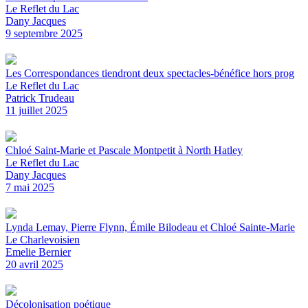
Le Reflet du Lac
Dany Jacques
9 septembre 2025
Les Correspondances tiendront deux spectacles-bénéfice hors prog
Le Reflet du Lac
Patrick Trudeau
11 juillet 2025
Chloé Saint-Marie et Pascale Montpetit à North Hatley
Le Reflet du Lac
Dany Jacques
7 mai 2025
Lynda Lemay, Pierre Flynn, Émile Bilodeau et Chloé Sainte-Marie
Le Charlevoisien
Emelie Bernier
20 avril 2025
Décolonisation poétique