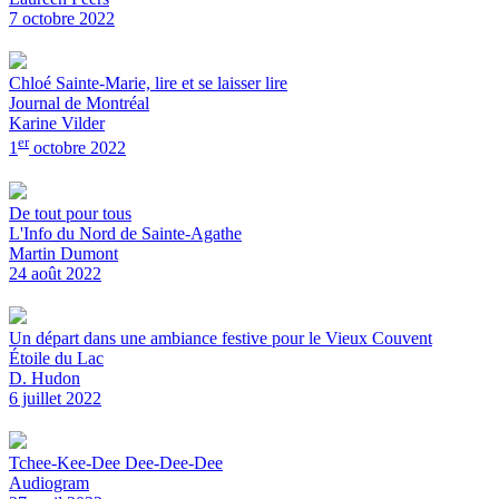
7 octobre 2022
Chloé Sainte-Marie, lire et se laisser lire
Journal de Montréal
Karine Vilder
er
1
octobre 2022
De tout pour tous
L'Info du Nord de Sainte-Agathe
Martin Dumont
24 août 2022
Un départ dans une ambiance festive pour le Vieux Couvent
Étoile du Lac
D. Hudon
6 juillet 2022
Tchee-Kee-Dee Dee-Dee-Dee
Audiogram