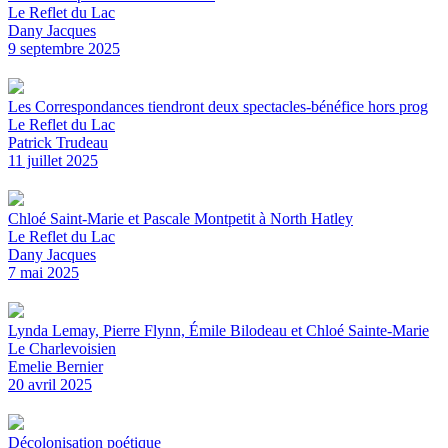
Le Reflet du Lac
Dany Jacques
9 septembre 2025
Les Correspondances tiendront deux spectacles-bénéfice hors prog
Le Reflet du Lac
Patrick Trudeau
11 juillet 2025
Chloé Saint-Marie et Pascale Montpetit à North Hatley
Le Reflet du Lac
Dany Jacques
7 mai 2025
Lynda Lemay, Pierre Flynn, Émile Bilodeau et Chloé Sainte-Marie
Le Charlevoisien
Emelie Bernier
20 avril 2025
Décolonisation poétique