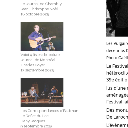
Le Journal de Chambly
Jean Christophe Noël
18 octobre 2025
Les Vulgair
décennie, D
Voici 4 listes de lecture
Photo Gaëll
Journal de Montréal
Charles Boyer
Le Festiv
17 septembre 2025
hétéroclit
39e éditio
lus d’une 
aménagées
Festival l
Des monum
Les Correspondances d’Eastman
Le Reflet du Lac
De Laroche
Dany Jacques
L’événemen
9 septembre 2025