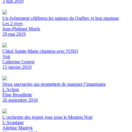
3 juin 2019
Un événement célébrera les nations du Québec et leur musique
Les 2 rives
Jean-Philippe Morin
29 mai 2019
Chloé Sainte-Marie chantera avec l'OSQ
Voir
Catherine Genest
15 janvier 2019
Deux spectacles qui promettent de marquer l’imaginaire
L'Action
Élise Brouillette
26 septembre 2018
L’orchestre des jeunes joue pour le Mouton Noir
L'Avantage
Adeline Mantyk