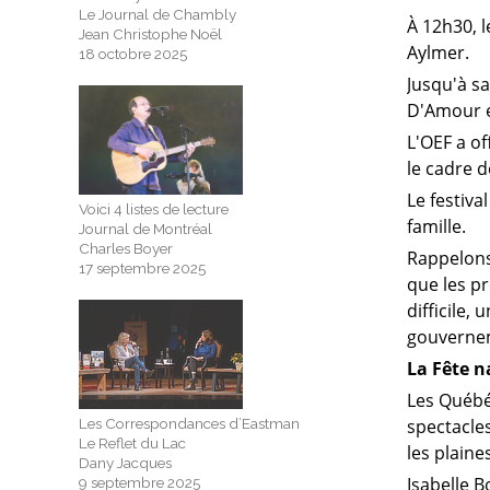
Le Journal de Chambly
À 12h30, l
Jean Christophe Noël
Aylmer.
18 octobre 2025
Jusqu'à sa
D'Amour et
L'OEF a of
le cadre 
Le festiva
Voici 4 listes de lecture
famille.
Journal de Montréal
Charles Boyer
Rappelons
17 septembre 2025
que les pr
difficile,
gouverne
La Fête n
Les Québéc
Les Correspondances d’Eastman
spectacles
Le Reflet du Lac
les plain
Dany Jacques
Isabelle B
9 septembre 2025