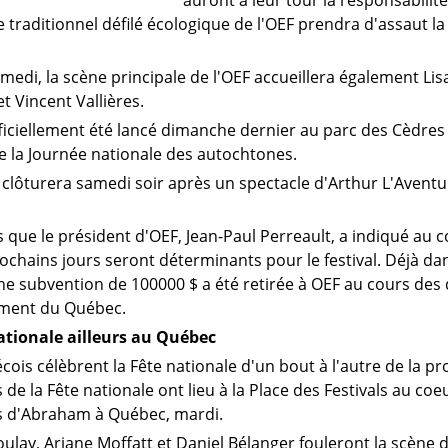
auront à leur tour la responsabilit
e traditionnel défilé écologique de l'OEF prendra d'assaut la
medi, la scène principale de l'OEF accueillera également Lis
 Vincent Vallières.
ficiellement été lancé dimanche dernier au parc des Cèdres 
de la Journée nationale des autochtones.
l clôturera samedi soir après un spectacle d'Arthur L'Aventu
 que le président d'OEF, Jean-Paul Perreault, a indiqué au 
ochains jours seront déterminants pour le festival. Déjà da
 une subvention de 100000 $ a été retirée à OEF au cours des 
ment du Québec.
ationale ailleurs au Québec
ois célèbrent la Fête nationale d'un bout à l'autre de la pr
 de la Fête nationale ont lieu à la Place des Festivals au co
es d'Abraham à Québec, mardi.
oulay, Ariane Moffatt et Daniel Bélanger fouleront la scène 