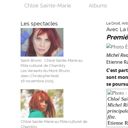
Chloé Sainte-Marie
Albums
Les spectacles
Le Droit, Art
Avec La 
Premièr
Michel Riva
Saint-Bruno : Chloé Sainte-Marie au
Etienne R
Pôle culturel de Chambly
C'est par
Les Versants du Mont-Bruno
Jean-Christophe Noël
sont mont
16 novembre 2025
se poursu
Chloé Sai
Michel Ri
principal
fête.
Chloé Sainte-Marie au Pôle culturel de
Etienne R
Chambly