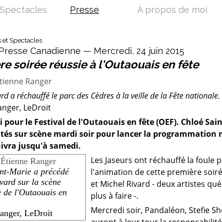
Spectacles
Presse
À propos de moi
s et Spectacles
Presse Canadienne — Mercredi, 24 juin 2015
e soirée réussie à l'Outaouais en fête
rd a réchauffé le parc des Cèdres à la veille de la Fête nationale.
anger, LeDroit
ti pour le Festival de l'Outaouais en fête (OEF). Chloé Sa
és sur scène mardi soir pour lancer la programmation 
ivra jusqu'à samedi.
Les Jaseurs ont réchauffé la foule 
nt-Marie a précédé
l'animation de cette première soiré
vard sur la scène
et Michel Rivard - deux artistes qu
e de l'Outaouais en
plus à faire -.
Mercredi soir, Pandaléon, Stefie Sh
anger, LeDroit