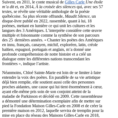
Suivent, en 2011, le conte musical de
Gilles Carle
Une étoile
m’a dit
et, en 2014,
À la croisée des silences
qui, avec ses 57
textes, se révèle une véritable anthologie de la poésie
québécoise. Sa plus récente offrande,
Maudit Silence
, un
disque-livre publié en 2022, rassemble, quant à lui, 18
poèmes, mettant en lumière ce qui unit les cultures et les
langues des 3 Amériques. L’interprète considère cette œuvre
multiple et foisonnante comme la synthèse de son parcours
des 25 dernières années. « Chanter les poètes des Amériques
en innu, français, canayen, michif, exploréen, latin, créole
haïtien, espagnol, portugais et anglais, m’a donné une
profonde compréhension de notre histoire et a créé un
dialogue entre les différentes nations transcendant les
frontières », indique l’artiste.
Néanmoins, Chloé Sainte-Marie est loin de se limiter à faire
entendre la voix des poètes. En parallèle de sa vie artistique
déjà bien remplie, elle soutient aussi celle des personnes
proches aidantes, une cause qui lui tient énormément à cœur,
ayant elle-même pris soin de son conjoint atteint de la
maladie de Parkinson et décédé en 2009. Cette rassembleuse
a démontré une détermination exemplaire afin de mettre sur
pied la Fondation Maison Gilles-Carle en 2008 et de créer la
première maison en 2012, laquelle servira de tremplin pour la
mise en place du réseau des Maisons Gilles-Carle en 2018,