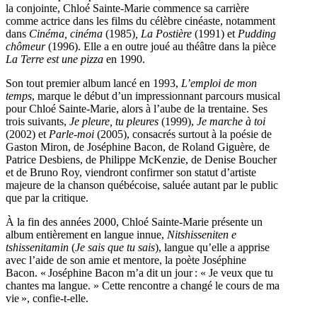
la conjointe, Chloé Sainte-Marie commence sa carrière
comme actrice dans les films du célèbre cinéaste, notamment
dans
Cinéma, cinéma
(1985)
,
La Postière
(1991) et
Pudding
chômeur
(1996). Elle a en outre joué au théâtre dans la pièce
La Terre est une pizza
en 1990.
Son tout premier album lancé en 1993,
L’emploi de mon
temps
, marque le début d’un impressionnant parcours musical
pour Chloé Sainte-Marie, alors à l’aube de la trentaine. Ses
trois suivants,
Je pleure, tu pleures
(1999),
Je marche à toi
(2002) et
Parle-moi
(2005), consacrés surtout à la poésie de
Gaston Miron, de Joséphine Bacon, de Roland Giguère, de
Patrice Desbiens, de Philippe McKenzie, de Denise Boucher
et de Bruno Roy, viendront confirmer son statut d’artiste
majeure de la chanson québécoise, saluée autant par le public
que par la critique.
À la fin des années 2000, Chloé Sainte-Marie présente un
album entièrement en langue innue,
Nitshisseniten e
tshissenitamin
(
Je sais que tu sais
), langue qu’elle a apprise
avec l’aide de son amie et mentore, la poète Joséphine
Bacon. « Joséphine Bacon m’a dit un jour : « Je veux que tu
chantes ma langue. » Cette rencontre a changé le cours de ma
vie », confie-t-elle.