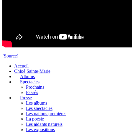
[Source]
Accueil
Chloé Sainte-Marie
Albums
Spectacles
Prochains
Passés
Presse
Les albums
Les spectacles
Les nations premières
La poésie
Les aidants naturels
Les expositions