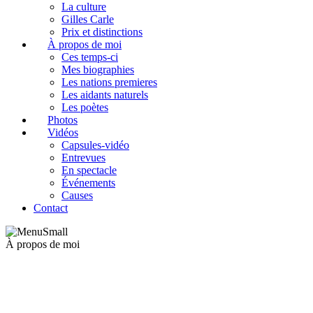
La culture
Gilles Carle
Prix et distinctions
À propos de moi
Ces temps-ci
Mes biographies
Les nations premieres
Les aidants naturels
Les poètes
Photos
Vidéos
Capsules-vidéo
Entrevues
En spectacle
Événements
Causes
Contact
À propos de moi