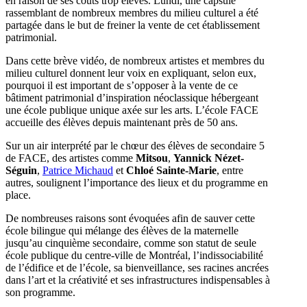
en raison de ses coûts trop élevés. Lundi, une capsule
rassemblant de nombreux membres du milieu culturel a été
partagée dans le but de freiner la vente de cet établissement
patrimonial.
Dans cette brève vidéo, de nombreux artistes et membres du
milieu culturel donnent leur voix en expliquant, selon eux,
pourquoi il est important de s’opposer à la vente de ce
bâtiment patrimonial d’inspiration néoclassique hébergeant
une école publique unique axée sur les arts. L’école FACE
accueille des élèves depuis maintenant près de 50 ans.
Sur un air interprété par le chœur des élèves de secondaire 5
de FACE, des artistes comme
Mitsou
,
Yannick Nézet-
Séguin
,
Patrice Michaud
et
Chloé Sainte-Marie
, entre
autres, soulignent l’importance des lieux et du programme en
place.
De nombreuses raisons sont évoquées afin de sauver cette
école bilingue qui mélange des élèves de la maternelle
jusqu’au cinquième secondaire, comme son statut de seule
école publique du centre-ville de Montréal, l’indissociabilité
de l’édifice et de l’école, sa bienveillance, ses racines ancrées
dans l’art et la créativité et ses infrastructures indispensables à
son programme.