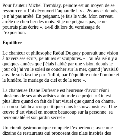
Pour l’auteur Michel Tremblay, peindre est un moyen de se
ressourcer. « J’ai découvert l’aquarelle il y a 26 ans et depuis,
je n’ai pas arrêté. En peignant, je fais le vide. Mon cerveau
arrête de chercher des mots. Si je ne peignais pas, je ne
pourrais plus écrire », a-t-il dit lors du vernissage de
l’exposition.
Équilibre
Le chanteur et philosophe Raôul Duguay poursuit une vision
à travers ses écrits, peintures et sculptures. « J’ai réalisé il y a
quelques années que j’étais habité par une vision depuis le
jour où j’ai vu le soleil se coucher sur la mer, quand j’avais10
ans. Je suis fasciné par l’infini, par l’équilibre entre l’ombre et
la lumière, le mariage du ciel et de la terre ».
La chanteuse Diane Dufresne est heureuse d’avoir réuni
plusieurs de ses amis artistes autour de ce projet. « On est
plus libre quand on fait de l’art visuel que quand on chante,
car on se fait beaucoup critiquer dans le show-business. Une
œuvre d’art visuel en montre beaucoup sur la personne, sa
personnalité et son jardin secret ».
Un circuit gastronomique complète l’expérience, avec une
dizaine de restaurants qui proposent des plats inspirés des