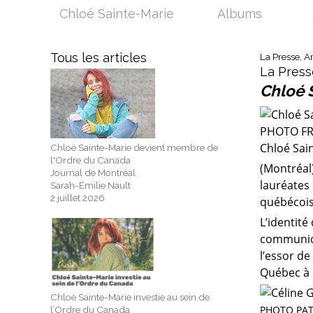
Chloé Sainte-Marie
Albums
Tous les articles
La Presse, Ar
La Press
Chloé S
PHOTO FR
Chloé Sai
Chloé Sainte-Marie devient membre de
l'Ordre du Canada
(Montréal)
Journal de Montréal
lauréates
Sarah-Émilie Nault
2 juillet 2026
québécois 
L’identité
communiqu
l’essor d
Québec à 
Chloé Sainte-Marie investie au sein de
l’Ordre du Canada
PHOTO PAT