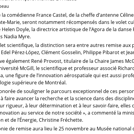
ipeau
 la comédienne France Castel, de la cheffe d’antenne Céline
nte-Marie, seront notamment récompensés dans le volet cultu
 Helen Doyle, la directrice artistique de l’Agora de la danse 
els Nadia Myre.
let scientifique, la distinction sera entre autres remise aux
 Edel Pérez-López, Clément Gosselin, Philippe Pibarot et J
e également René Provost, titulaire de la Chaire James McGil
’Université McGill, le scientifique et professeur associé Rich
 une figure de l’innovation aérospatiale qui est aussi prof
logie supérieure de Montréal.
honorée de souligner le parcours exceptionnel de ces person
à faire avancer la recherche et la science dans des discipli
ur rigueur, à leur détermination et à leur savoir-faire, elles o
nnovation au service de notre société », a commenté la mini
on et de l’Énergie, Christine Fréchette.
nie de remise aura lieu le 25 novembre au Musée national 