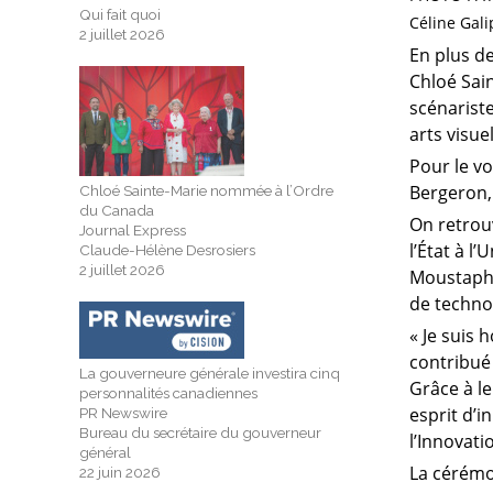
Qui fait quoi
Céline Gal
2 juillet 2026
En plus de
Chloé Sai
scénariste
arts visu
Pour le vo
Bergeron,
Chloé Sainte-Marie nommée à l’Ordre
du Canada
On retrouv
Journal Express
l’État à l
Claude-Hélène Desrosiers
2 juillet 2026
Moustapha,
de techno
« Je suis 
contribué 
La gouverneure générale investira cinq
Grâce à le
personnalités canadiennes
esprit d’i
PR Newswire
Bureau du secrétaire du gouverneur
l’Innovati
général
La cérémo
22 juin 2026