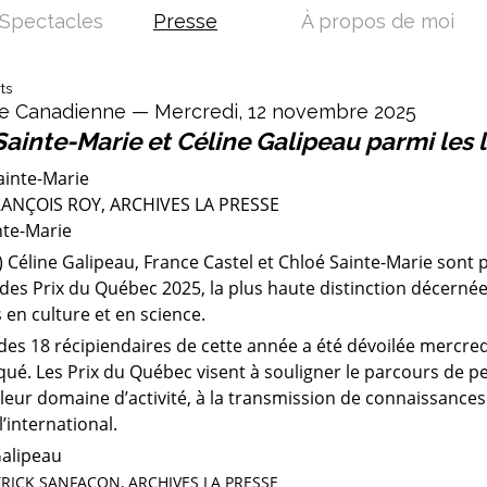
Spectacles
Presse
À propos de moi
ts
e Canadienne — Mercredi, 12 novembre 2025
ainte-Marie et Céline Galipeau parmi les 
ANÇOIS ROY, ARCHIVES LA PRESSE
nte-Marie
 Céline Galipeau, France Castel et Chloé Sainte-Marie sont 
 des Prix du Québec 2025, la plus haute distinction décern
en culture et en science.
 des 18 récipiendaires de cette année a été dévoilée mercre
é. Les Prix du Québec visent à souligner le parcours de p
e leur domaine d’activité, à la transmission de connaissanc
l’international.
RICK SANFAÇON, ARCHIVES LA PRESSE