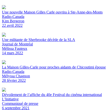
Une nouvelle Maison Gilles Carle ouvrira à Ste-Anne-des-Monts
Radio-Canada
Kim Bergeron
22 avril 2022
Une militante de Sherbrooke décède de la SLA
Journal de Montréal
Mélissa Fauteux
14 mars 2022
La Maison Gilles-Carle pour proches aidants de Chicoutimi épouse
Radio-Canada
Mélyssa Chagnon
28 février 2022
Dévoilement de l’affiche du 40e Festival du cinéma international
L'Initiative
Communiqué de presse
6 septembre 2021