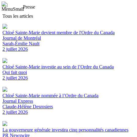
Presse
Tous les articles
Chloé Sainte-Marie devient membre de l'Ordre du Canada
Journal de Montréal
Sarah-Émilie Nault
2 juillet 2026
Chloé Sainte-Marie investie au sein de l’Ordre du Canada
Qui fait quoi
2 juillet 2026
Chloé Sainte-Marie nommée à l’Ordre du Canada
Journal Express
Claude-Hélène Desrosiers
2 juillet 2026
La gouverneure générale investira cinq personnalités canadiennes
PR Newswire