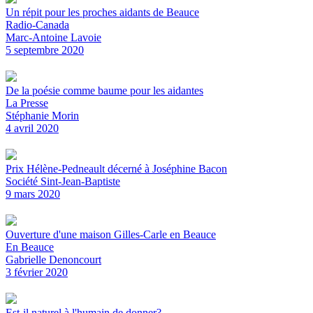
Un répit pour les proches aidants de Beauce
Radio-Canada
Marc-Antoine Lavoie
5 septembre 2020
De la poésie comme baume pour les aidantes
La Presse
Stéphanie Morin
4 avril 2020
Prix Hélène-Pedneault décerné à Joséphine Bacon
Société Sint-Jean-Baptiste
9 mars 2020
Ouverture d'une maison Gilles-Carle en Beauce
En Beauce
Gabrielle Denoncourt
3 février 2020
Est-il naturel à l'humain de donner?