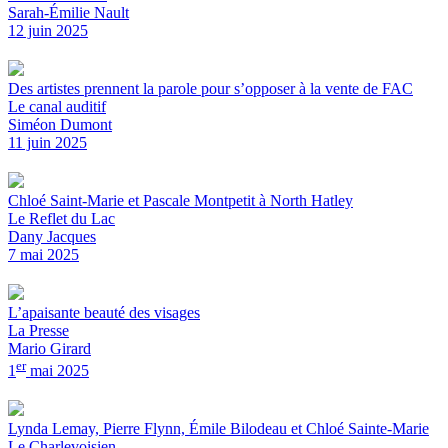
Sarah-Émilie Nault
12 juin 2025
Des artistes prennent la parole pour s’opposer à la vente de FAC
Le canal auditif
Siméon Dumont
11 juin 2025
Chloé Saint-Marie et Pascale Montpetit à North Hatley
Le Reflet du Lac
Dany Jacques
7 mai 2025
L’apaisante beauté des visages
La Presse
Mario Girard
er
1
mai 2025
Lynda Lemay, Pierre Flynn, Émile Bilodeau et Chloé Sainte-Marie
Le Charlevoisien