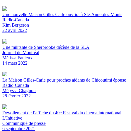
Une nouvelle Maison Gilles Carle ouvrira à Ste-Anne-des-Monts
Radio-Canada
Kim Bergeron
22 avril 2022
Une militante de Sherbrooke décède de la SLA
Journal de Montréal
Mélissa Fauteux
14 mars 2022
La Maison Gilles-Carle pour proches aidants de Chicoutimi épouse
Radio-Canada
Mélyssa Chagnon
28 février 2022
Dévoilement de l’affiche du 40e Festival du cinéma international
L'Initiative
Communiqué de presse
6 septembre 2021