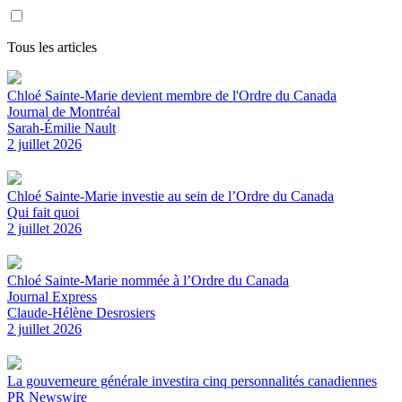
Tous les articles
Chloé Sainte-Marie devient membre de l'Ordre du Canada
Journal de Montréal
Sarah-Émilie Nault
2 juillet 2026
Chloé Sainte-Marie investie au sein de l’Ordre du Canada
Qui fait quoi
2 juillet 2026
Chloé Sainte-Marie nommée à l’Ordre du Canada
Journal Express
Claude-Hélène Desrosiers
2 juillet 2026
La gouverneure générale investira cinq personnalités canadiennes
PR Newswire