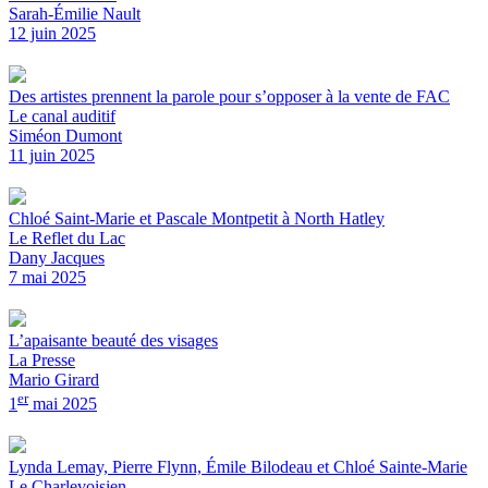
Sarah-Émilie Nault
12 juin 2025
Des artistes prennent la parole pour s’opposer à la vente de FAC
Le canal auditif
Siméon Dumont
11 juin 2025
Chloé Saint-Marie et Pascale Montpetit à North Hatley
Le Reflet du Lac
Dany Jacques
7 mai 2025
L’apaisante beauté des visages
La Presse
Mario Girard
er
1
mai 2025
Lynda Lemay, Pierre Flynn, Émile Bilodeau et Chloé Sainte-Marie
Le Charlevoisien