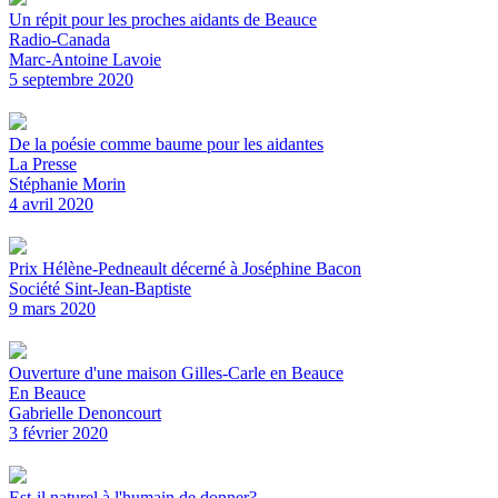
Un répit pour les proches aidants de Beauce
Radio-Canada
Marc-Antoine Lavoie
5 septembre 2020
De la poésie comme baume pour les aidantes
La Presse
Stéphanie Morin
4 avril 2020
Prix Hélène-Pedneault décerné à Joséphine Bacon
Société Sint-Jean-Baptiste
9 mars 2020
Ouverture d'une maison Gilles-Carle en Beauce
En Beauce
Gabrielle Denoncourt
3 février 2020
Est-il naturel à l'humain de donner?