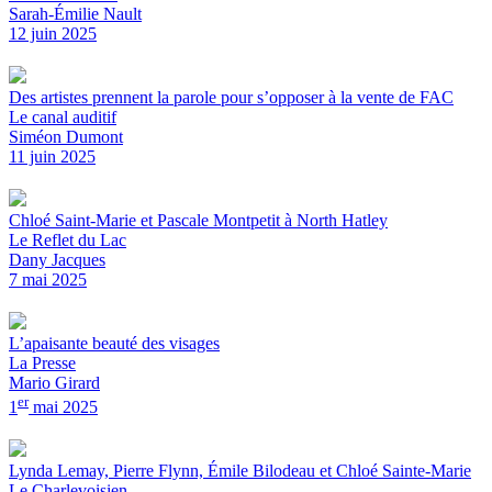
Sarah-Émilie Nault
12 juin 2025
Des artistes prennent la parole pour s’opposer à la vente de FAC
Le canal auditif
Siméon Dumont
11 juin 2025
Chloé Saint-Marie et Pascale Montpetit à North Hatley
Le Reflet du Lac
Dany Jacques
7 mai 2025
L’apaisante beauté des visages
La Presse
Mario Girard
er
1
mai 2025
Lynda Lemay, Pierre Flynn, Émile Bilodeau et Chloé Sainte-Marie
Le Charlevoisien