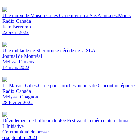
Une nouvelle Maison Gilles Carle ouvrira à Ste-Anne-des-Monts
Radio-Canada
Kim Bergeron
22 avril 2022
Une militante de Sherbrooke décède de la SLA
Journal de Montréal
Mélissa Fauteux
14 mars 2022
La Maison Gilles-Carle pour proches aidants de Chicoutimi épouse
Radio-Canada
Mélyssa Chagnon
28 février 2022
Dévoilement de l’affiche du 40e Festival du cinéma international
L'Initiative
Communiqué de presse
6 septembre 2021