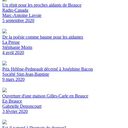
Un répit pour les proches aidants de Beauce
Radio-Canada
Marc-Antoine Lavoie
5 septembre 2020
De la poésie comme baume pour les aidantes
La Presse
Stéphanie Morin
4 avril 2020
Prix Hélène-Pedneault décerné à Joséphine Bacon
Société Sint-Jean-Baptiste
9 mars 2020
Ouverture d'une maison Gilles-Carle en Beauce
En Beauce
Gabrielle Denoncourt
3 février 2020
Est-il naturel à l'humain de donner?