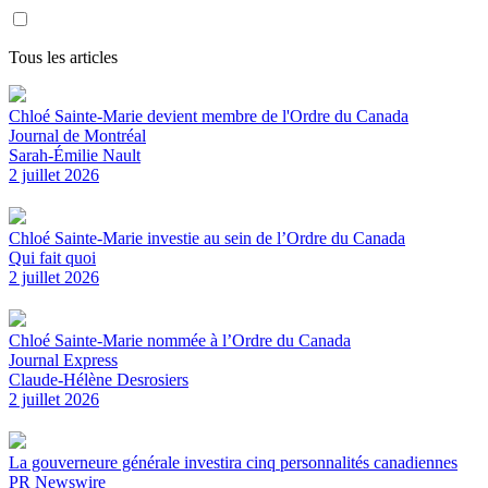
Tous les articles
Chloé Sainte-Marie devient membre de l'Ordre du Canada
Journal de Montréal
Sarah-Émilie Nault
2 juillet 2026
Chloé Sainte-Marie investie au sein de l’Ordre du Canada
Qui fait quoi
2 juillet 2026
Chloé Sainte-Marie nommée à l’Ordre du Canada
Journal Express
Claude-Hélène Desrosiers
2 juillet 2026
La gouverneure générale investira cinq personnalités canadiennes
PR Newswire