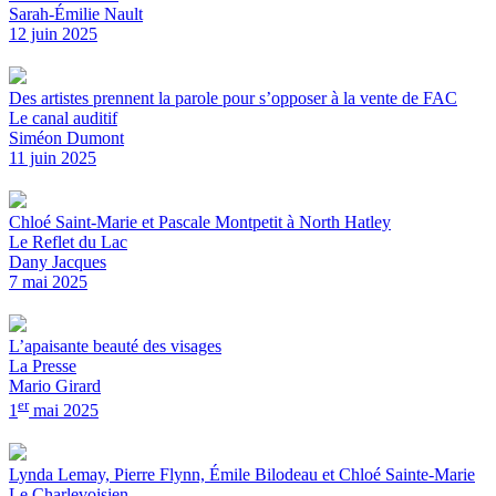
Sarah-Émilie Nault
12 juin 2025
Des artistes prennent la parole pour s’opposer à la vente de FAC
Le canal auditif
Siméon Dumont
11 juin 2025
Chloé Saint-Marie et Pascale Montpetit à North Hatley
Le Reflet du Lac
Dany Jacques
7 mai 2025
L’apaisante beauté des visages
La Presse
Mario Girard
er
1
mai 2025
Lynda Lemay, Pierre Flynn, Émile Bilodeau et Chloé Sainte-Marie
Le Charlevoisien