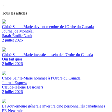
Tous les articles
Chloé Sainte-Marie devient membre de l'Ordre du Canada
Journal de Montréal
Sarah-Émilie Nault
2 juillet 2026
Chloé Sainte-Marie investie au sein de l’Ordre du Canada
Qui fait quoi
2 juillet 2026
Chloé Sainte-Marie nommée à l’Ordre du Canada
Journal Express
Claude-Hélène Desrosiers
2 juillet 2026
La gouverneure générale investira cinq personnalités canadiennes
PR Newswire