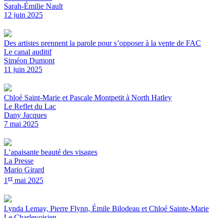
Sarah-Émilie Nault
12 juin 2025
Des artistes prennent la parole pour s’opposer à la vente de FAC
Le canal auditif
Siméon Dumont
11 juin 2025
Chloé Saint-Marie et Pascale Montpetit à North Hatley
Le Reflet du Lac
Dany Jacques
7 mai 2025
L’apaisante beauté des visages
La Presse
Mario Girard
er
1
mai 2025
Lynda Lemay, Pierre Flynn, Émile Bilodeau et Chloé Sainte-Marie
Le Charlevoisien