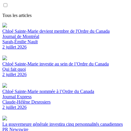
Tous les articles
Chloé Sainte-Marie devient membre de l'Ordre du Canada
Journal de Montréal
Sarah-Émilie Nault
2 juillet 2026
Chloé Sainte-Marie investie au sein de l’Ordre du Canada
Qui fait quoi
2 juillet 2026
Chloé Sainte-Marie nommée à l’Ordre du Canada
Journal Express
Claude-Hélène Desrosiers
2 juillet 2026
La gouverneure générale investira cinq personnalités canadiennes
PR Newswire