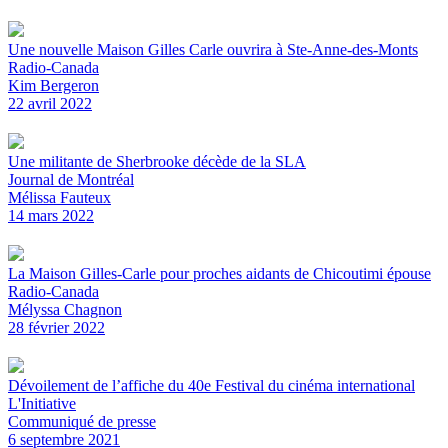
Une nouvelle Maison Gilles Carle ouvrira à Ste-Anne-des-Monts
Radio-Canada
Kim Bergeron
22 avril 2022
Une militante de Sherbrooke décède de la SLA
Journal de Montréal
Mélissa Fauteux
14 mars 2022
La Maison Gilles-Carle pour proches aidants de Chicoutimi épouse
Radio-Canada
Mélyssa Chagnon
28 février 2022
Dévoilement de l’affiche du 40e Festival du cinéma international
L'Initiative
Communiqué de presse
6 septembre 2021