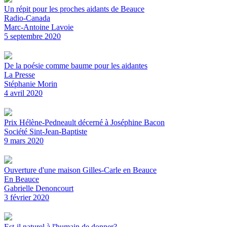
Un répit pour les proches aidants de Beauce
Radio-Canada
Marc-Antoine Lavoie
5 septembre 2020
De la poésie comme baume pour les aidantes
La Presse
Stéphanie Morin
4 avril 2020
Prix Hélène-Pedneault décerné à Joséphine Bacon
Société Sint-Jean-Baptiste
9 mars 2020
Ouverture d'une maison Gilles-Carle en Beauce
En Beauce
Gabrielle Denoncourt
3 février 2020
Est-il naturel à l'humain de donner?