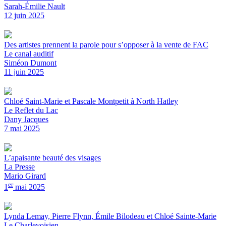
Sarah-Émilie Nault
12 juin 2025
Des artistes prennent la parole pour s’opposer à la vente de FAC
Le canal auditif
Siméon Dumont
11 juin 2025
Chloé Saint-Marie et Pascale Montpetit à North Hatley
Le Reflet du Lac
Dany Jacques
7 mai 2025
L’apaisante beauté des visages
La Presse
Mario Girard
er
1
mai 2025
Lynda Lemay, Pierre Flynn, Émile Bilodeau et Chloé Sainte-Marie
Le Charlevoisien