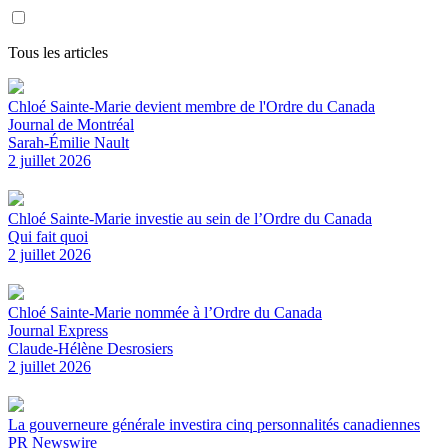
Tous les articles
Chloé Sainte-Marie devient membre de l'Ordre du Canada
Journal de Montréal
Sarah-Émilie Nault
2 juillet 2026
Chloé Sainte-Marie investie au sein de l’Ordre du Canada
Qui fait quoi
2 juillet 2026
Chloé Sainte-Marie nommée à l’Ordre du Canada
Journal Express
Claude-Hélène Desrosiers
2 juillet 2026
La gouverneure générale investira cinq personnalités canadiennes
PR Newswire