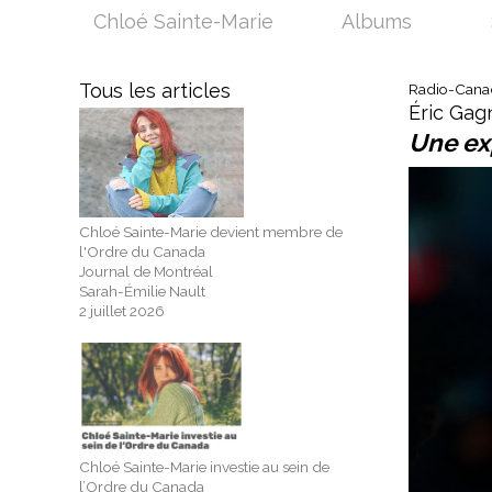
Chloé Sainte-Marie
Albums
Tous les articles
Radio-Canada
Éric Gag
Une exp
Chloé Sainte-Marie devient membre de
l'Ordre du Canada
Journal de Montréal
Sarah-Émilie Nault
2 juillet 2026
Chloé Sainte-Marie investie au sein de
l’Ordre du Canada