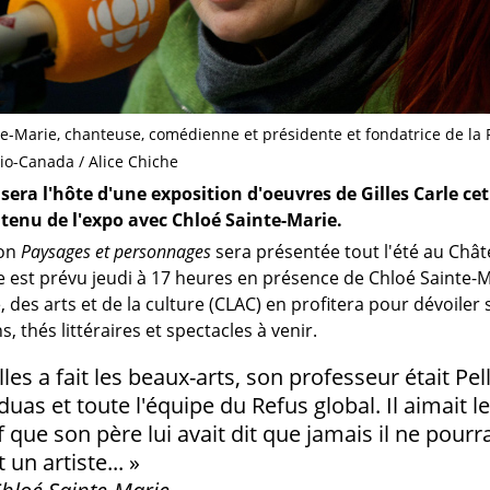
e-Marie, chanteuse, comédienne et présidente et fondatrice de la 
io-Canada / Alice Chiche
 sera l'hôte d'une exposition d'oeuvres de Gilles Carle cet
ntenu de l'expo avec Chloé Sainte-Marie.
ion
Paysages et personnages
sera présentée tout l'été au Chât
 est prévu jeudi à 17 heures en présence de Chloé Sainte-Ma
e, des arts et de la culture (CLAC) en profitera pour dévoile
s, thés littéraires et spectacles à venir.
lles a fait les beaux-arts, son professeur était Pel
uas et toute l'équipe du Refus global. Il aimait le 
 que son père lui avait dit que jamais il ne pourrai
t un artiste... »