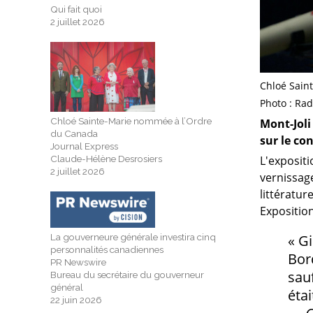
Qui fait quoi
2 juillet 2026
Chloé Saint
Photo : Rad
Chloé Sainte-Marie nommée à l’Ordre
Mont-Joli
du Canada
sur le co
Journal Express
Claude-Hélène Desrosiers
L'exposit
2 juillet 2026
vernissage
littératur
Exposition
« Gi
La gouverneure générale investira cinq
personnalités canadiennes
Bord
PR Newswire
sauf
Bureau du secrétaire du gouverneur
général
étai
22 juin 2026