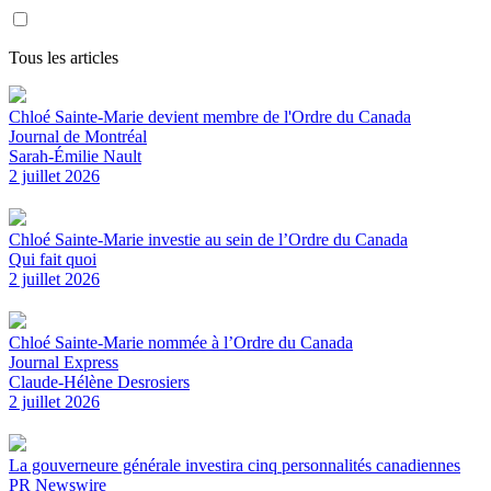
Tous les articles
Chloé Sainte-Marie devient membre de l'Ordre du Canada
Journal de Montréal
Sarah-Émilie Nault
2 juillet 2026
Chloé Sainte-Marie investie au sein de l’Ordre du Canada
Qui fait quoi
2 juillet 2026
Chloé Sainte-Marie nommée à l’Ordre du Canada
Journal Express
Claude-Hélène Desrosiers
2 juillet 2026
La gouverneure générale investira cinq personnalités canadiennes
PR Newswire