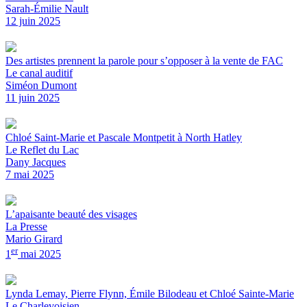
Sarah-Émilie Nault
12 juin 2025
Des artistes prennent la parole pour s’opposer à la vente de FAC
Le canal auditif
Siméon Dumont
11 juin 2025
Chloé Saint-Marie et Pascale Montpetit à North Hatley
Le Reflet du Lac
Dany Jacques
7 mai 2025
L’apaisante beauté des visages
La Presse
Mario Girard
er
1
mai 2025
Lynda Lemay, Pierre Flynn, Émile Bilodeau et Chloé Sainte-Marie
Le Charlevoisien