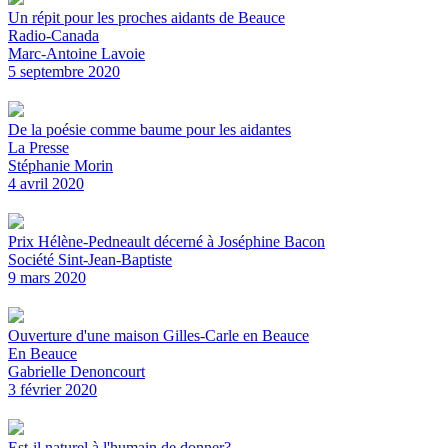
Un répit pour les proches aidants de Beauce
Radio-Canada
Marc-Antoine Lavoie
5 septembre 2020
De la poésie comme baume pour les aidantes
La Presse
Stéphanie Morin
4 avril 2020
Prix Hélène-Pedneault décerné à Joséphine Bacon
Société Sint-Jean-Baptiste
9 mars 2020
Ouverture d'une maison Gilles-Carle en Beauce
En Beauce
Gabrielle Denoncourt
3 février 2020
Est-il naturel à l'humain de donner?