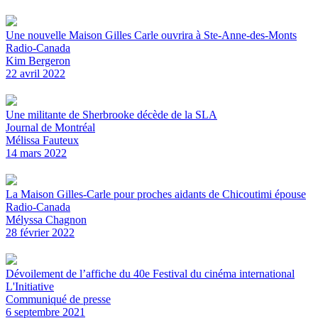
Une nouvelle Maison Gilles Carle ouvrira à Ste-Anne-des-Monts
Radio-Canada
Kim Bergeron
22 avril 2022
Une militante de Sherbrooke décède de la SLA
Journal de Montréal
Mélissa Fauteux
14 mars 2022
La Maison Gilles-Carle pour proches aidants de Chicoutimi épouse
Radio-Canada
Mélyssa Chagnon
28 février 2022
Dévoilement de l’affiche du 40e Festival du cinéma international
L'Initiative
Communiqué de presse
6 septembre 2021