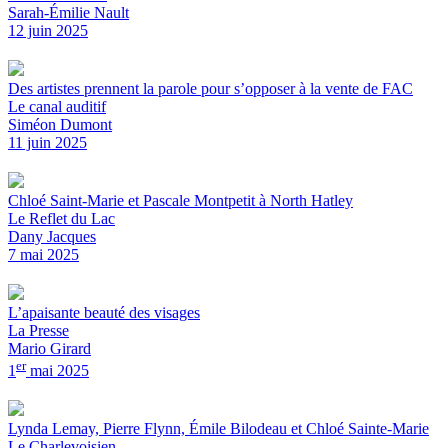
Sarah-Émilie Nault
12 juin 2025
Des artistes prennent la parole pour s’opposer à la vente de FAC
Le canal auditif
Siméon Dumont
11 juin 2025
Chloé Saint-Marie et Pascale Montpetit à North Hatley
Le Reflet du Lac
Dany Jacques
7 mai 2025
L’apaisante beauté des visages
La Presse
Mario Girard
er
1
mai 2025
Lynda Lemay, Pierre Flynn, Émile Bilodeau et Chloé Sainte-Marie
Le Charlevoisien