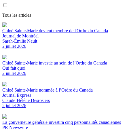
Tous les articles
Chloé Sainte-Marie devient membre de l'Ordre du Canada
Journal de Montréal
Sarah-Émilie Nault
2 juillet 2026
Chloé Sainte-Marie investie au sein de l’Ordre du Canada
Qui fait quoi
2 juillet 2026
Chloé Sainte-Marie nommée à l’Ordre du Canada
Journal Express
Claude-Hélène Desrosiers
2 juillet 2026
La gouverneure générale investira cinq personnalités canadiennes
PR Newswire