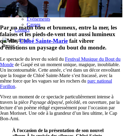
Capsules-vidéo
Entrevues
En spectacle
Événements
Causes
Par un matin bleu et brumeux, entre la mer, les
Contact
falaises et les pieds-de-vent tout aussi lumineux
qu’elle,
Chloé Sainte-Marie
fait vibrer
Presse
d’émotions un paysage du bout du monde.
Le spectacle du lever du soleil du
Festival Musique du Bout du
Monde
de Gaspé est un moment unique, magique, inoubliable.
Un incontournable. Cette année, c’est dans un décor envoûtant
que la fougue de Chloé Sainte-Marie s’est fracassé, avec la
même force que les vagues sur les rochers du
parc national
Forillon
.
Vivez un moment de ce spectacle particulièrement intense à
travers la pièce
Paysage dépaysé
, précédé, en ouverture, par la
lecture d’un poème rédigé expressément pour l’occasion par
Jean Morisset. Une ode à la grandeur d’un lieu ultime, le Cap
Bon-Ami.
À l'occasion de la présentation de son nouvel
album
À la croisée des silences
, Chloé Sainte-