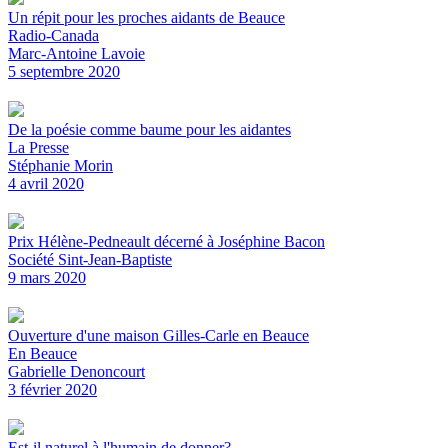
Un répit pour les proches aidants de Beauce
Radio-Canada
Marc-Antoine Lavoie
5 septembre 2020
De la poésie comme baume pour les aidantes
La Presse
Stéphanie Morin
4 avril 2020
Prix Hélène-Pedneault décerné à Joséphine Bacon
Société Sint-Jean-Baptiste
9 mars 2020
Ouverture d'une maison Gilles-Carle en Beauce
En Beauce
Gabrielle Denoncourt
3 février 2020
Est-il naturel à l'humain de donner?