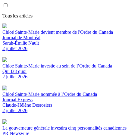
Tous les articles
Chloé Sainte-Marie devient membre de l'Ordre du Canada
Journal de Montréal
Sarah-Émilie Nault
2 juillet 2026
Chloé Sainte-Marie investie au sein de l’Ordre du Canada
Qui fait quoi
2 juillet 2026
Chloé Sainte-Marie nommée à l’Ordre du Canada
Journal Express
Claude-Hélène Desrosiers
2 juillet 2026
La gouverneure générale investira cinq personnalités canadiennes
PR Newswire