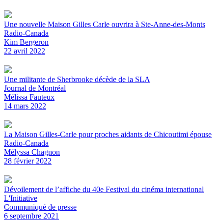
Une nouvelle Maison Gilles Carle ouvrira à Ste-Anne-des-Monts
Radio-Canada
Kim Bergeron
22 avril 2022
Une militante de Sherbrooke décède de la SLA
Journal de Montréal
Mélissa Fauteux
14 mars 2022
La Maison Gilles-Carle pour proches aidants de Chicoutimi épouse
Radio-Canada
Mélyssa Chagnon
28 février 2022
Dévoilement de l’affiche du 40e Festival du cinéma international
L'Initiative
Communiqué de presse
6 septembre 2021