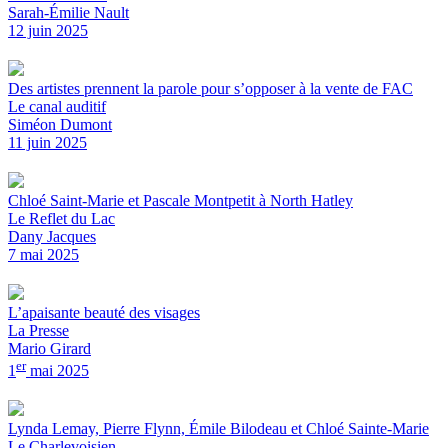
Sarah-Émilie Nault
12 juin 2025
Des artistes prennent la parole pour s’opposer à la vente de FAC
Le canal auditif
Siméon Dumont
11 juin 2025
Chloé Saint-Marie et Pascale Montpetit à North Hatley
Le Reflet du Lac
Dany Jacques
7 mai 2025
L’apaisante beauté des visages
La Presse
Mario Girard
er
1
mai 2025
Lynda Lemay, Pierre Flynn, Émile Bilodeau et Chloé Sainte-Marie
Le Charlevoisien