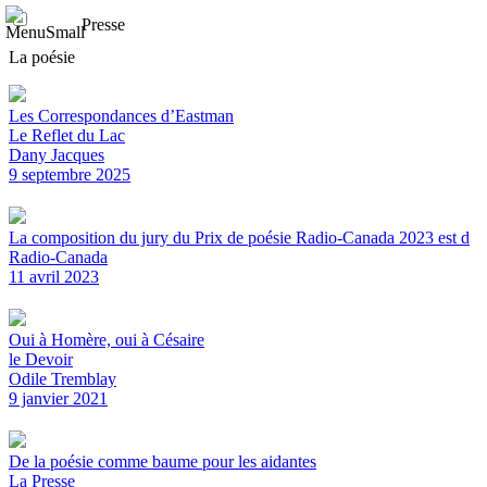
Presse
La poésie
Les Correspondances d’Eastman
Le Reflet du Lac
Dany Jacques
9 septembre 2025
La composition du jury du Prix de poésie Radio-Canada 2023 est d
Radio-Canada
11 avril 2023
Oui à Homère, oui à Césaire
le Devoir
Odile Tremblay
9 janvier 2021
De la poésie comme baume pour les aidantes
La Presse