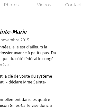
Photos
Vidéos
Contact
inte-Marie
 2 novembre 2015
ées, elle est d'ailleurs la
 dossier avance à petits pas. Du
s que du côté fédéral le congé
précis.
est la clé de voûte du système
tat. » déclare Mme Sainte-
onnellement dans les quatre
son Gilles-Carle vise donc à