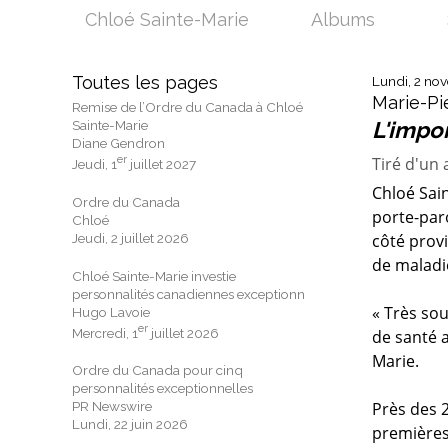
Chloé Sainte-Marie
Albums
Toutes les pages
Lundi, 2 no
Marie-P
Remise de l’Ordre du Canada à Chloé
Sainte-Marie
L'impo
Diane Gendron
er
Tiré d'un
Jeudi, 1
juillet 2027
Chloé Sain
Ordre du Canada
porte-paro
Chloé
Jeudi, 2 juillet 2026
côté provi
de maladi
Chloé Sainte-Marie investie
personnalités canadiennes exceptionn
« Très sou
Hugo Lavoie
er
Mercredi, 1
juillet 2026
de santé a
Marie.
Ordre du Canada pour cinq
personnalités exceptionnelles
PR Newswire
Près des 
Lundi, 22 juin 2026
premières