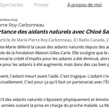
Spectacles
Presse
À propos de moi
vembre 2015
ierre Roy-Carbonneau
rtance des aidants naturels avec Chloé Sa
 article de Marie-Pierre Roy-Carbonneau, ICI Radio-Canada,
te-Marie défend la cause des aidants naturels depuis des ann
le de la Fondation Maison Gilles-Carle. Elle souligne que le
ncial le crédit d'impôts pour les aidants a été diminué, alor
e pour les aidants à été augmenté, mais dans des cas bien 
vent, l'aidant meurt avant l'aidé. C'est tragique. L'aidant c'
ctuellement. C'est pour ça qu'il faut un partenariat avec l'É
2/3 des aidants naturels s'épuisent physiquement et émoti
 années suivant la prise en charge du proche malade. La Mai