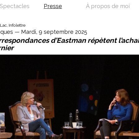
Spectacles
Presse
À propos de moi
Lac, Infolettre
ques — Mardi, 9 septembre 2025
rrespondances d’Eastman répètent l’acha
rnier