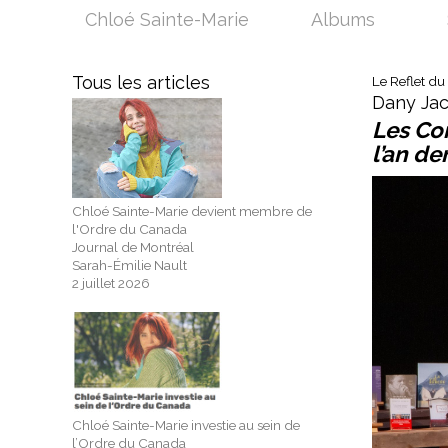
Chloé Sainte-Marie
Albums
Tous les articles
Le Reflet du 
Dany Jac
Les Co
l’an de
Chloé Sainte-Marie devient membre de
l'Ordre du Canada
Journal de Montréal
Sarah-Émilie Nault
2 juillet 2026
Chloé Sainte-Marie investie au sein de
l’Ordre du Canada