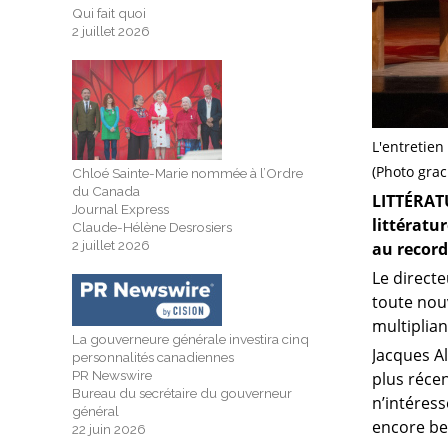
Qui fait quoi
2 juillet 2026
L'entretien
(Photo grac
Chloé Sainte-Marie nommée à l’Ordre
du Canada
LITTÉRATU
Journal Express
littératu
Claude-Hélène Desrosiers
2 juillet 2026
au record
Le directe
toute nouv
multiplian
La gouverneure générale investira cinq
Jacques A
personnalités canadiennes
PR Newswire
plus récen
Bureau du secrétaire du gouverneur
n’intéress
général
encore bea
22 juin 2026