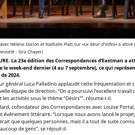
 avec Hélène Dorion et Nathalie Platt sur «Le désir d'infini» a attir
ieuseté - Sira Chayer)
RE. La 23e édition des Correspondances d’Eastman a att
re le week-end dernier (4 au 7 septembre), ce qui représ
 de 2024.
ur général Luca Palladino applaudit cette fréquentation et c
elle équipe de direction. “On a poursuivi l’excellent travail
t les activités sous le thème “Désirs””, résume-t-il.
llard, cofondateur des Correspondances avec Louise Portal, 
t événement littéraire. “Lorsque nous avons lancé le projet
erait que quelques personnes, mais il a tout de suite connu u
ucoup de gens”, se réjouit-il.